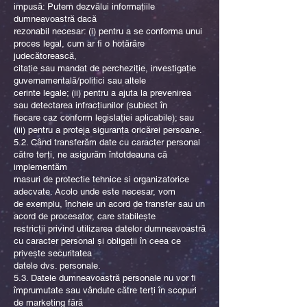
impusă: Putem dezvălui informațiile
dumneavoastră dacă
rezonabil necesar: (i) pentru a se conforma unui
proces legal, cum ar fi o hotărâre
judecătorească,
citație sau mandat de percheziție, investigație
guvernamentală/politici sau altele
cerinte legale; (ii) pentru a ajuta la prevenirea
sau detectarea infracțiunilor (subiect în
fiecare caz conform legislației aplicabile); sau
(iii) pentru a proteja siguranța oricărei persoane.
5.2. Când transferăm date cu caracter personal
către terți, ne asigurăm întotdeauna că
implementăm
masuri de protectie tehnice si organizatorice
adecvate. Acolo unde este necesar, vom
de exemplu, încheie un acord de transfer sau un
acord de procesator, care stabilește
restricții privind utilizarea datelor dumneavoastră
cu caracter personal și obligații în ceea ce
privește securitatea
datele dvs. personale.
5.3. Datele dumneavoastră personale nu vor fi
împrumutate sau vândute către terți în scopuri
de marketing fără