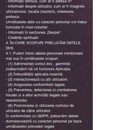
- Informații tehnice, cum ar fi adresa IP
- Informații despre utilizator, cum ar fi imaginile
utilizatorului, locația (nașterii), interesele,
profesia
Următoarele date cu caracter personal vor trebui
furnizate în mod voluntar:
- Informații în secțiunea „Despre”.
- Credințe spirituale
4. ÎN CARE SCOPURI PRELUCĂM DATELE
DVS.
4.1. Putem folosi datele personale menționate
mai sus în următoarele scopuri:
- (1) Administrați contul dvs., permiteți
zodiacmatch să vă furnizeze Aplicația;
- (2) Îmbunătățiți aplicația noastră;
- (3) Interacționează cu alți utilizatori;
- (4) Asigurarea conformitatii legale;
- (5) Prevenirea, detectarea și combaterea
fraudei și a altor activități ilegale sau
neautorizate;
- (6) Promovarea și utilizarea contului de
utilizator de către utilizator.
În conformitate cu GDPR, prelucrăm datele
dumneavoastră cu caracter personal pe baza
următoarelor prevederi legale