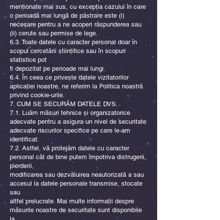
menționate mai sus, cu excepția cazului în care
o perioadă mai lungă de păstrare este (i)
necesare pentru a ne acoperi răspunderea sau
(ii) cerute sau permise de lege.
6.3. Toate datele cu caracter personal doar în
scopul cercetării științifice sau în scopuri
statistice pot
fi depozitat pe perioade mai lungi.
6.4. În ceea ce privește datele vizitatorilor
aplicației noastre, ne referim la Politica noastră
privind cookie-urile.
7. CUM SE SECURĂM DATELE DVS.
7.1. Luăm măsuri tehnice și organizatorice
adecvate pentru a asigura un nivel de securitate
adecvate riscurilor specifice pe care le-am
identificat.
7.2. Astfel, vă protejăm datele cu caracter
personal cât de bine putem împotriva distrugerii,
pierderii,
modificarea sau dezvăluirea neautorizată a sau
accesul la datele personale transmise, stocate
sau
altfel prelucrate. Mai multe informații despre
măsurile noastre de securitate sunt disponibile
la