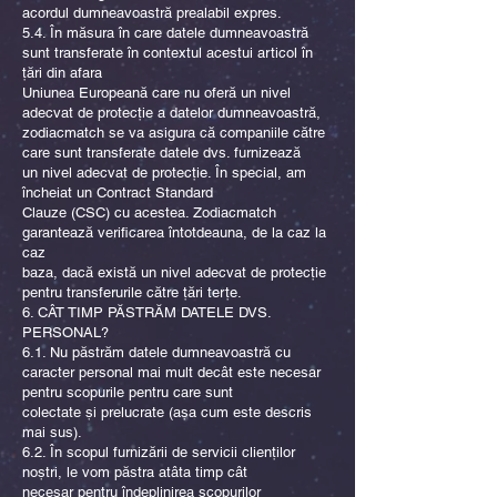
acordul dumneavoastră prealabil expres.
5.4. În măsura în care datele dumneavoastră
sunt transferate în contextul acestui articol în
țări din afara
Uniunea Europeană care nu oferă un nivel
adecvat de protecție a datelor dumneavoastră,
zodiacmatch se va asigura că companiile către
care sunt transferate datele dvs. furnizează
un nivel adecvat de protecție. În special, am
încheiat un Contract Standard
Clauze (CSC) cu acestea. Zodiacmatch
garantează verificarea întotdeauna, de la caz la
caz
baza, dacă există un nivel adecvat de protecție
pentru transferurile către țări terțe.
6. CÂT TIMP PĂSTRĂM DATELE DVS.
PERSONAL?
6.1. Nu păstrăm datele dumneavoastră cu
caracter personal mai mult decât este necesar
pentru scopurile pentru care sunt
colectate și prelucrate (așa cum este descris
mai sus).
6.2. În scopul furnizării de servicii clienților
noștri, le vom păstra atâta timp cât
necesar pentru îndeplinirea scopurilor