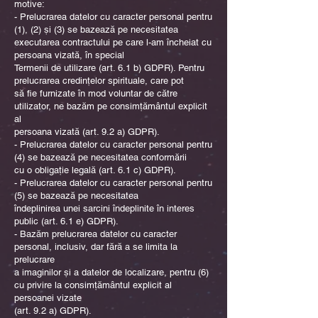
motive:
- Prelucrarea datelor cu caracter personal pentru
(1), (2) și (3) se bazează pe necesitatea
executarea contractului pe care l-am încheiat cu
persoana vizată, în special
Termenii de utilizare (art. 6.1 b) GDPR). Pentru
prelucrarea credințelor spirituale, care pot
să fie furnizate în mod voluntar de către
utilizator, ne bazăm pe consimțământul explicit
al
persoana vizată (art. 9.2 a) GDPR).
- Prelucrarea datelor cu caracter personal pentru
(4) se bazează pe necesitatea conformării
cu o obligație legală (art. 6.1 c) GDPR).
- Prelucrarea datelor cu caracter personal pentru
(5) se bazează pe necesitatea
îndeplinirea unei sarcini îndeplinite în interes
public (art. 6.1 e) GDPR).
- Bazăm prelucrarea datelor cu caracter
personal, inclusiv, dar fără a se limita la
prelucrare
a imaginilor și a datelor de localizare, pentru (6)
cu privire la consimțământul explicit al
persoanei vizate
(art. 9.2 a) GDPR).