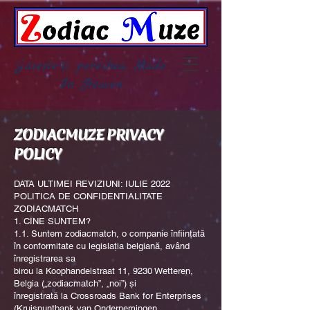
Găsește-ți perechea, Made
In Heaven
ZODIACMUZE PRIVACY
POLICY
DATA ULTIMEI REVIZIUNI: IULIE 2022
POLITICA DE CONFIDENTIALITATE
ZODIACMATCH
1. CINE SUNTEM?
1.1. Suntem zodiacmatch, o companie înființată
în conformitate cu legislația belgiană, având
înregistrarea sa
birou la Koophandelstraat 11, 9230 Wetteren,
Belgia („zodiacmatch”, „noi”) și
înregistrată la Crossroads Bank for Enterprises
(Kruispuntbank van Ondernemingen