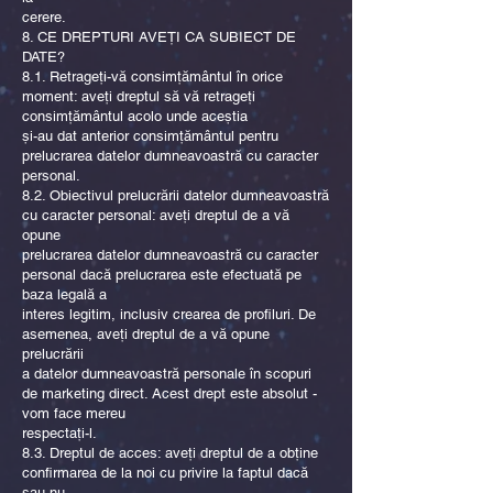
cerere.
8. CE DREPTURI AVEȚI CA SUBIECT DE
DATE?
8.1. Retrageți-vă consimțământul în orice
moment: aveți dreptul să vă retrageți
consimțământul acolo unde aceștia
și-au dat anterior consimțământul pentru
prelucrarea datelor dumneavoastră cu caracter
personal.
8.2. Obiectivul prelucrării datelor dumneavoastră
cu caracter personal: aveți dreptul de a vă
opune
prelucrarea datelor dumneavoastră cu caracter
personal dacă prelucrarea este efectuată pe
baza legală a
interes legitim, inclusiv crearea de profiluri. De
asemenea, aveți dreptul de a vă opune
prelucrării
a datelor dumneavoastră personale în scopuri
de marketing direct. Acest drept este absolut -
vom face mereu
respectați-l.
8.3. Dreptul de acces: aveți dreptul de a obține
confirmarea de la noi cu privire la faptul dacă
sau nu