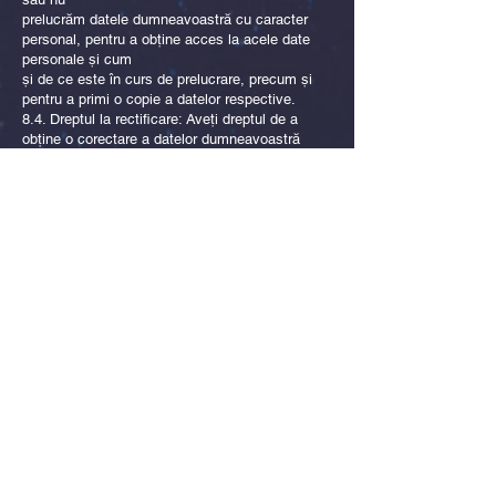
prelucrăm datele dumneavoastră cu caracter
personal, pentru a obține acces la acele date
personale și cum
și de ce este în curs de prelucrare, precum și
pentru a primi o copie a datelor respective.
8.4. Dreptul la rectificare: Aveți dreptul de a
obține o corectare a datelor dumneavoastră
personale sau
pentru a solicita completarea datelor
dumneavoastră cu caracter personal dacă
observați că procesăm
date incorecte sau incomplete despre dvs.
8.5. Dreptul la ștergere: aveți dreptul de a obține
ștergerea datelor în anumite cazuri specifice.
8.6. Dreptul la restricție: aveți dreptul de a obține
prelucrarea datelor dumneavoastră cu caracter
personal
restrânsă în anumite cazuri specifice.
8.7. Dreptul la portabilitatea datelor: aveți dreptul
de a obține datele personale pe care le dețineți
ne-a oferit într-o formă structurată, utilizată în
mod obișnuit și care poate fi citită de mașină și
să
transferați acele date personale (sau transferați-