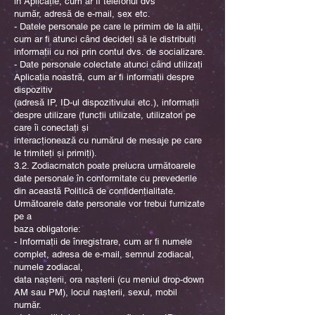
în Aplicație, cum ar fi telefonul dvs
număr, adresă de e-mail, sex etc.
- Datele personale pe care le primim de la alții,
cum ar fi atunci când decideți să le distribuiți
informații cu noi prin contul dvs. de socializare.
- Date personale colectate atunci când utilizați
Aplicația noastră, cum ar fi informații despre
dispozitiv
(adresă IP, ID-ul dispozitivului etc.), informații
despre utilizare (funcții utilizate, utilizatori pe
care îi conectați și
interacționează cu numărul de mesaje pe care
le trimiteți și primiți).
3.2. Zodiacmatch poate prelucra următoarele
date personale în conformitate cu prevederile
din această Politică de confidențialitate.
Următoarele date personale vor trebui furnizate
pe a
baza obligatorie:
- Informații de înregistrare, cum ar fi numele
complet, adresa de e-mail, semnul zodiacal,
numele zodiacal,
data nașterii, ora nașterii (cu meniul drop-down
AM sau PM), locul nașterii, sexul, mobil
număr.