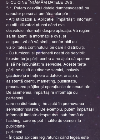
5. CU CINE ÎNTĂMĂM DATELE DVS.
5.1. Putem dezvălui datele dumneavoastră cu
caracter personal următoarelor părți:
- Alți utilizatori ai Aplicației: împărtășiți informații
cu alți utilizatori atunci când dvs
dezvăluie informații despre aplicație. Vă rugăm
să fiți atenți la informațiile dvs. și
asigurați-vă că vă simțiți confortabil cu
vizibilitatea conținutului pe care îl distribuiți.
- Cu furnizorii și partenerii noștri de servicii:
folosim terțe părți pentru a ne ajuta să operam
și să ne îmbunătățim serviciile. Aceste terțe
părți ne ajută cu diverse sarcini, inclusiv
găzduire și întreținere a datelor, analiză,
asistență clienți, marketing, publicitate,
procesarea plăților și operațiunile de securitate.
De asemenea, împărtășim informații cu
partenerii
care ne distribuie și ne ajută în promovarea
serviciilor noastre. De exemplu, putem împărtăși
informații limitate despre dvs. sub formă de
hashing, care nu pot fi citite de oameni la
publicitate
parteneri
- În cazul aplicării legii/atunci când legea este