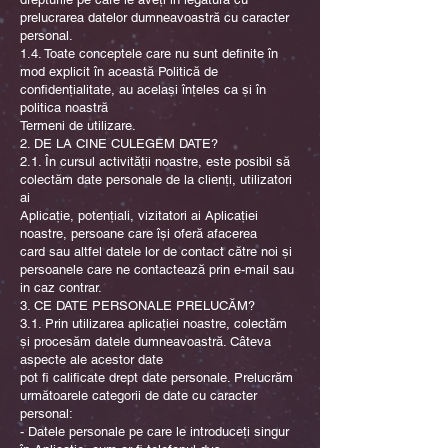
prelucrarea datelor dumneavoastră cu caracter
personal.
1.4. Toate conceptele care nu sunt definite în
mod explicit în această Politică de
confidențialitate, au același înțeles ca și în
politica noastră
Termeni de utilizare.
2. DE LA CINE CULEGEM DATE?
2.1. În cursul activității noastre, este posibil să
colectăm date personale de la clienți, utilizatori
ai
Aplicație, potențiali, vizitatori ai Aplicației
noastre, persoane care își oferă afacerea
card sau altfel datele lor de contact către noi și
persoanele care ne contactează prin e-mail sau
in caz contrar.
3. CE DATE PERSONALE PRELUCĂM?
3.1. Prin utilizarea aplicației noastre, colectăm
și procesăm datele dumneavoastră. Câteva
aspecte ale acestor date
pot fi calificate drept date personale. Prelucrăm
următoarele categorii de date cu caracter
personal:
- Datele personale pe care le introduceți singur