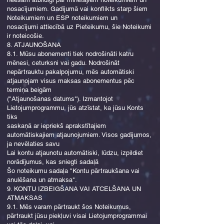
nosacījumiem. Gadījumā vai konflikts starp šiem
Noteikumiem un ESP noteikumiem un
nosacījumi attiecībā uz Pieteikumu, šie Noteikumi
ir noteicošie.
8. ATJAUNOŠANA
8.1. Mūsu abonementi tiek nodrošināti katru
mēnesi, ceturksni vai gadu. Nodrošināt
nepārtrauktu pakalpojumu, mēs automātiski
atjaunojam visus maksas abonementus pēc
termiņa beigām
("Atjaunošanas datums"). Izmantojot
Lietojumprogrammu, jūs atzīstat, ka jūsu Konts
tiks
saskaņā ar iepriekš aprakstītajiem
automātiskajiem atjaunojumiem. Visos gadījumos,
ja nevēlaties savu
Lai kontu atjaunotu automātiski, lūdzu, izpildiet
norādījumus, kas sniegti sadaļā
Šo noteikumu sadaļa "Kontu pārtraukšana vai
anulēšana un atmaksa".
9. KONTU IZBEIGŠANA VAI ATCELŠANA UN
ATMAKSAS
9.1. Mēs varam pārtraukt šos Noteikumus,
pārtraukt jūsu piekļuvi visai Lietojumprogrammai