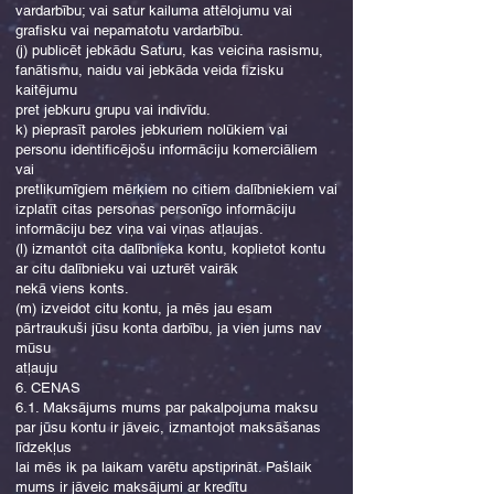
vardarbību; vai satur kailuma attēlojumu vai
grafisku vai nepamatotu vardarbību.
(j) publicēt jebkādu Saturu, kas veicina rasismu,
fanātismu, naidu vai jebkāda veida fizisku
kaitējumu
pret jebkuru grupu vai indivīdu.
k) pieprasīt paroles jebkuriem nolūkiem vai
personu identificējošu informāciju komerciāliem
vai
pretlikumīgiem mērķiem no citiem dalībniekiem vai
izplatīt citas personas personīgo informāciju
informāciju bez viņa vai viņas atļaujas.
(l) izmantot cita dalībnieka kontu, koplietot kontu
ar citu dalībnieku vai uzturēt vairāk
nekā viens konts.
(m) izveidot citu kontu, ja mēs jau esam
pārtraukuši jūsu konta darbību, ja vien jums nav
mūsu
atļauju
6. CENAS
6.1. Maksājums mums par pakalpojuma maksu
par jūsu kontu ir jāveic, izmantojot maksāšanas
līdzekļus
lai mēs ik pa laikam varētu apstiprināt. Pašlaik
mums ir jāveic maksājumi ar kredītu