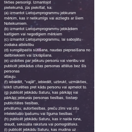
tikties personīgi. Izmantojot
pieteikumā, jūs piekrītat, ka:
(a) izmantot Lietojumprogrammu jebkuram
mērķim, kas ir nelikumīgs vai aizliegts ar šiem
Noteikumiem.
(b) izmantot Lietojumprogrammu jebkādiem
kaitīgiem vai negodīgiem mērķiem
(c) izmantot Lietojumprogrammu, lai sabojātu
zodiaka atbilstību
(d) surogātpasta sūtīšana, naudas pieprasīšana no
dalībniekiem vai izkrāpšana.
(e) uzdoties par jebkuru personu vai vienību vai
publicēt jebkādus citas personas attēlus bez šīs
personas
atļauju.
(f) iebiedēt, "vajāt", iebiedēt, uzbrukt, uzmākties,
slikti izturēties pret kādu personu vai apmelot to.
(g) publicēt jebkādu Saturu, kas pārkāpj vai
pārkāpj jebkuras personas tiesības, tostarp
publicitātes tiesības,
privātumu, autortiesības, preču zīmi vai citu
intelektuālo īpašumu vai līguma tiesības.
(h) publicēt jebkādu Saturu, kas ir naida runa,
draudi, seksuāla rakstura vai pornogrāfisks.
(i) publicēt jebkādu Saturu, kas mudina uz