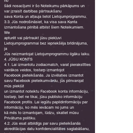
no
šādi nosacījumi ir šo Noteikumu pārkāpums un
var izraisīt darbības pārtraukšanu
sava Konta un atļauja lietot Lietojumprogrammu.
3.3. Jūs nodrošināsiet, ka visa sava Konta
izmantošana pilnībā atbilst šiem Noteikumiem.
We
apturēt vai pārtraukt jūsu piekļuvi
Lietojumprogrammai bez iepriekšēja brīdinājuma,
ja
Jūs neizmantojat Lietojumprogrammu ilgāku laiku.
4. JŪSU KONTS
4.1. Lai izmantotu zodiacmatch, varat pierakstīties
vairākos veidos, tostarp izmantojot
Facebook pieteikšanās. Ja izvēlaties izmantot
savu Facebook pieteikumvārdu, jūs pilnvarojat
mūs piekļūt
un izmantot noteiktu Facebook konta informāciju,
tostarp, bet ne tikai, jūsu publisko informāciju
Facebook profils. Lai iegūtu papildinformāciju par
informāciju, ko mēs ievācam no jums un
kā mēs to izmantojam, lūdzu, skatiet mūsu
Privātuma politiku.
4.2. Jūs esat atbildīgs par savu pieteikšanās
akreditācijas datu konfidencialitātes saglabāšanu,