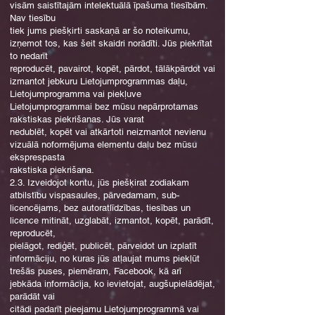
visām saistītajām intelektuālā īpašuma tiesībām.
Nav tiesību
tiek jums piešķirti saskaņā ar šo noteikumu,
izņemot tos, kas šeit skaidri norādīti. Jūs piekrītat
to nedarīt
reproducēt, pavairot, kopēt, pārdot, tālākpārdot vai
izmantot jebkuru Lietojumprogrammas daļu,
Lietojumprogramma vai piekļuve
Lietojumprogrammai bez mūsu nepārprotamas
rakstiskas piekrišanas. Jūs varat
nedublēt, kopēt vai atkārtoti neizmantot nevienu
vizuālā noformējuma elementu daļu bez mūsu
eksprespasta
rakstiska piekrišana.
2.3. Izveidojot kontu, jūs piešķirat zodiakam
atbilstību vispasaules, pārvedamam, sub-
licencējams, bez autoratlīdzības, tiesības un
licence mitināt, uzglabāt, izmantot, kopēt, parādīt,
reproducēt,
pielāgot, rediģēt, publicēt, pārveidot un izplatīt
informāciju, no kuras jūs atļaujat mums piekļūt
trešās puses, piemēram, Facebook, kā arī
jebkāda informācija, ko ievietojat, augšupielādējat,
parādāt vai
citādi padarīt pieejamu Lietojumprogrammā vai