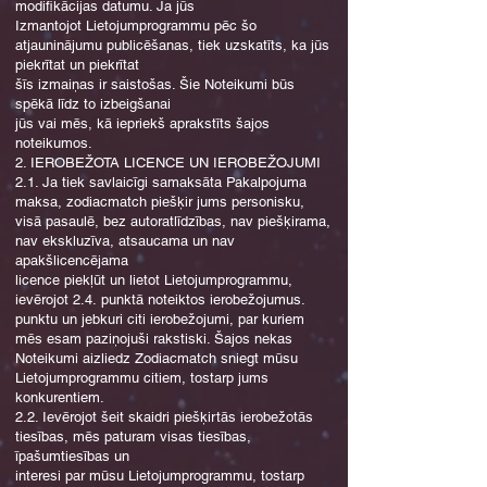
modifikācijas datumu. Ja jūs
Izmantojot Lietojumprogrammu pēc šo
atjauninājumu publicēšanas, tiek uzskatīts, ka jūs
piekrītat un piekrītat
šīs izmaiņas ir saistošas. Šie Noteikumi būs
spēkā līdz to izbeigšanai
jūs vai mēs, kā iepriekš aprakstīts šajos
noteikumos.
2. IEROBEŽOTA LICENCE UN IEROBEŽOJUMI
2.1. Ja tiek savlaicīgi samaksāta Pakalpojuma
maksa, zodiacmatch piešķir jums personisku,
visā pasaulē, bez autoratlīdzības, nav piešķirama,
nav ekskluzīva, atsaucama un nav
apakšlicencējama
licence piekļūt un lietot Lietojumprogrammu,
ievērojot 2.4. punktā noteiktos ierobežojumus.
punktu un jebkuri citi ierobežojumi, par kuriem
mēs esam paziņojuši rakstiski. Šajos nekas
Noteikumi aizliedz Zodiacmatch sniegt mūsu
Lietojumprogrammu citiem, tostarp jums
konkurentiem.
2.2. Ievērojot šeit skaidri piešķirtās ierobežotās
tiesības, mēs paturam visas tiesības,
īpašumtiesības un
interesi par mūsu Lietojumprogrammu, tostarp