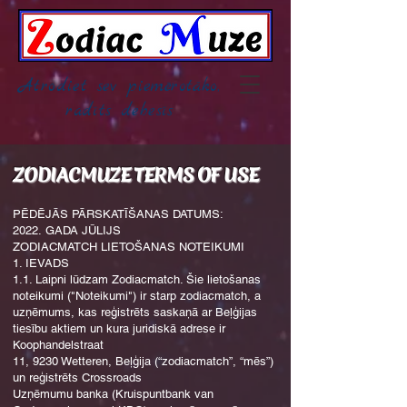
Atrodiet sev piemērotāko,
radīts debesīs
ZODIACMUZE TERMS OF USE
PĒDĒJĀS PĀRSKATĪŠANAS DATUMS:
2022. GADA JŪLIJS
ZODIACMATCH LIETOŠANAS NOTEIKUMI
1. IEVADS
1.1. Laipni lūdzam Zodiacmatch. Šie lietošanas
noteikumi ("Noteikumi") ir starp zodiacmatch, a
uzņēmums, kas reģistrēts saskaņā ar Beļģijas
tiesību aktiem un kura juridiskā adrese ir
Koophandelstraat
11, 9230 Wetteren, Beļģija (“zodiacmatch”, “mēs”)
un reģistrēts Crossroads
Uzņēmumu banka (Kruispuntbank van