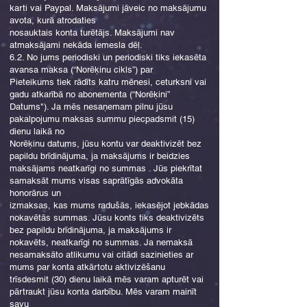
karti vai Paypal. Maksājumi jāveic no maksājumu
avota, kurā atrodaties
nosauktais konta turētājs. Maksājumi nav
atmaksājami nekāda iemesla dēļ.
6.2. No jums periodiski un periodiski tiks iekasēta
avansa maksa (“Norēķinu cikls”) par
Pieteikums tiek rādīts katru mēnesi, ceturksni vai
gadu atkarībā no abonementa (“Norēķini”
Datums"). Ja mēs nesaņemam pilnu jūsu
pakalpojumu maksas summu piecpadsmit (15)
dienu laikā no
Norēķinu datums, jūsu kontu var deaktivizēt bez
papildu brīdinājuma, ja maksājums ir beidzies
maksājams neatkarīgi no summas . Jūs piekrītat
samaksāt mums visas saprātīgās advokāta
honorārus un
izmaksas, kas mums radušās, iekasējot jebkādas
nokavētās summas. Jūsu konts tiks deaktivizēts
bez papildu brīdinājuma, ja maksājums ir
nokavēts, neatkarīgi no summas. Ja nemaksā
nesamaksāto atlikumu vai citādi sazinieties ar
mums par konta atkārtotu aktivizēšanu
trīsdesmit (30) dienu laikā mēs varam apturēt vai
pārtraukt jūsu konta darbību. Mēs varam mainīt
savu