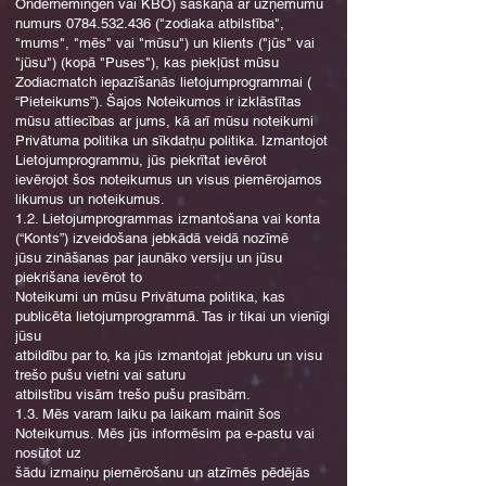
Ondernemingen vai KBO) saskaņā ar uzņēmumu
numurs
0784.532.436
("zodiaka atbilstība",
"mums", "mēs" vai "mūsu") un klients ("jūs" vai
"jūsu") (kopā "Puses"), kas piekļūst mūsu
Zodiacmatch iepazīšanās lietojumprogrammai (
“Pieteikums”). Šajos Noteikumos ir izklāstītas
mūsu attiecības ar jums, kā arī mūsu noteikumi
Privātuma politika un sīkdatņu politika. Izmantojot
Lietojumprogrammu, jūs piekrītat ievērot
ievērojot šos noteikumus un visus piemērojamos
likumus un noteikumus.
1.2. Lietojumprogrammas izmantošana vai konta
(“Konts”) izveidošana jebkādā veidā nozīmē
jūsu zināšanas par jaunāko versiju un jūsu
piekrišana ievērot to
Noteikumi un mūsu Privātuma politika, kas
publicēta lietojumprogrammā. Tas ir tikai un vienīgi
jūsu
atbildību par to, ka jūs izmantojat jebkuru un visu
trešo pušu vietni vai saturu
atbilstību visām trešo pušu prasībām.
1.3. Mēs varam laiku pa laikam mainīt šos
Noteikumus. Mēs jūs informēsim pa e-pastu vai
nosūtot uz
šādu izmaiņu piemērošanu un atzīmēs pēdējās