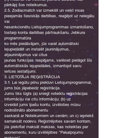
pārkāpj šos noteikumus.
2.5. Zodiacmatch var izmeklēt un veikt visas
pieejamās tiesiskās darbības, reaģējot uz nelegālu
vai
nesankcionētu Lietojumprogrammas izmantošanu,
tostarp konta darbības pārtraukšanu. Jebkura
programmatūra
ko mēs piedāvājam, jūs varat automātiski
lejupielādēt un instalēt jauninājumus,
atjauninājumus vai citus
jaunas funkcijas. Iespējams, varēsiet pielāgot šīs
automātiskās lejupielādes, izmantojot savu
ierīces iestatījumi.
3. LIETOTĀJA REĢISTRĀCIJA
3.1. Lai iegūtu pilnu piekļuvi Lietojumprogrammai,
jums būs jāpabeidz reģistrācija.
Jums tiks lūgts (a) sniegt noteiktu reģistrācijas
informāciju vai citu informāciju; (b) uz
izveidot jums īpašu kontu, izvēloties mūsu
nodrošināto abonementu
saskaņā ar Noteikumiem un cenām; un c) iepriekš
samaksāt nodevu. Reģistrējoties savam kontam,
jūs piekrītat maksāt maksas, kas noteiktas par
abonementu, kuru izvēlējāties "Pakalpojumu
maksas".