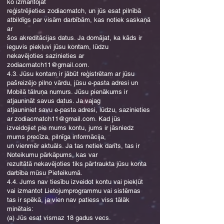
ko izmantojat
reģistrējieties zodiacmatch, un jūs esat pilnībā
atbildīgs par visām darbībām, kas notiek saskaņā
ar
šos akreditācijas datus. Ja domājat, ka kāds ir
ieguvis piekļuvi jūsu kontam, lūdzu
nekavējoties sazinieties ar
zodiacmatch11@gmail.com
.
4.3. Jūsu kontam ir jābūt reģistrētam ar jūsu
pašreizējo pilno vārdu, jūsu e-pasta adresi un
Mobilā tālruņa numurs. Jūsu pienākums ir
atjaunināt savus datus. Ja vajag
atjauniniet savu e-pasta adresi, lūdzu, sazinieties
ar
zodiacmatch11@gmail.com
. Kad jūs
izveidojiet pie mums kontu, jums ir jāsniedz
mums precīza, pilnīga informācija,
un vienmēr aktuāls. Ja tas netiek darīts, tas ir
Noteikumu pārkāpums, kas var
rezultātā nekavējoties tiks pārtraukta jūsu konta
darbība mūsu Pieteikumā.
4.4. Jums nav tiesību izveidot kontu vai piekļūt
vai izmantot Lietojumprogrammu vai sistēmas
tas ir spēkā, ja vien nav patiess viss tālāk
minētais:
(a) Jūs esat vismaz 18 gadus vecs.