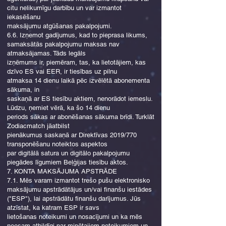
citu nelikumīgu darbību un var izmantot
iekasēšanu
maksājumu atgūšanas pakalpojumi.
6.6. Izņemot gadījumus, kad to pieprasa likums,
samaksātās pakalpojumu maksas nav
atmaksājamas. Tāds legāls
izņēmums ir, piemēram, tas, ka lietotājiem, kas
dzīvo ES vai EER, ir tiesības uz pilnu
atmaksa 14 dienu laikā pēc izvēlētā abonementa
sākuma, in
saskaņā ar ES tiesību aktiem, nenorādot iemeslu.
Lūdzu, ņemiet vērā, ka šo 14 dienu
periods sākas ar abonēšanas sākuma brīdi. Turklāt
Zodiacmatch jāatbilst
pienākumus saskaņā ar Direktīvas 2019/770
transponēšanu noteiktos aspektos
par digitālā satura un digitālo pakalpojumu
piegādes līgumiem Beļģijas tiesību aktos.
7. KONTA MAKSĀJUMA APSTRĀDE
7.1. Mēs varam izmantot trešo pušu elektronisko
maksājumu apstrādātājus un/vai finanšu iestādes
("ESP"), lai apstrādātu finanšu darījumus. Jūs
atzīstat, ka katram ESP ir savs
lietošanas noteikumi un nosacījumi un ka mēs
neesam atbildīgi par minētajiem noteikumiem un