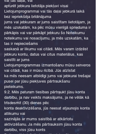
vai tās daļai, vai
apturēt jebkura lietotāja piekļuvi visai
Lietojumprogrammai vai tās daļai jebkurā laikā
bez iepriekšēja brīdinājuma
jums vai jebkuram ar jums saistītam lietotājam, ja
mēs uzskatām, ka pēc mūsu vienīgā sprieduma ir
pārkāpis vai var pārkāpt jebkuru šo Noteikumu
noteikumu vai nosacījumu, ja mēs uzskatām, ka
tas ir nepieciešams
saskaņā ar likumu vai citādi. Mēs varam izdzēst
jebkuru kontu, datus vai citus materiālus, kas
saistīti ar jums
Lietojumprogrammas izmantošanu mūsu serveros
vai citādi, kas ir mūsu rīcībā. Jūs atzīstat
ka mēs neesam atbildīgi jums vai jebkurai trešajai
pusei par jūsu piekļuves pārtraukšanu
pieteikums.
9.2. Mēs paturam tiesības pārtraukt jūsu konta
darbību, ja nav veikts maksājums, ja ne vēlāk kā
trīsdesmit (30) dienas pēc
konta deaktivizēšana, jūs neesat atjaunojis konta
atlikumu vai
sazinājās ar mums saistībā ar atkārtotu
aktivizēšanu. Ja mēs pārtrauksim jūsu konta
darbību, viss jūsu konts