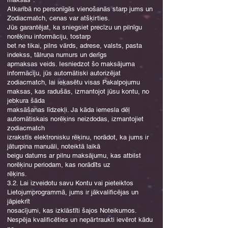
Atkarībā no personīgās vienošanās starp jums un
Zodiacmatch, cenas var atšķirties.
Jūs garantējat, ka sniegsiet precīzu un pilnīgu
norēķinu informāciju, tostarp
bet ne tikai, pilns vārds, adrese, valsts, pasta
indekss, tālruņa numurs un derīgs
apmaksas veids. Iesniedzot šo maksājuma
informāciju, jūs automātiski autorizējat
zodiacmatch, lai iekasētu visas Pakalpojumu
maksas, kas radušās, izmantojot jūsu kontu, no
jebkura šāda
maksāšanas līdzekļi. Ja kāda iemesla dēļ
automātiskais norēķins neizdodas, izmantojiet
zodiacmatch
izrakstīs elektronisku rēķinu, norādot, ka jums ir
jāturpina manuāli, noteiktā laikā
beigu datums ar pilnu maksājumu, kas atbilst
norēķinu periodam, kas norādīts uz
rēķins.
3.2. Lai izveidotu savu Kontu vai pieteiktos
Lietojumprogrammā, jums ir jākvalificējas un
jāpiekrīt
nosacījumi, kas izklāstīti šajos Noteikumos.
Nespēja kvalificēties un nepārtraukti ievērot kādu