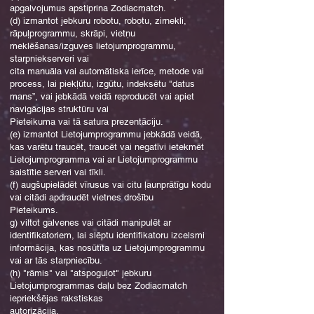
apgalvojumus apstiprina Zodiacmatch.
(d) izmantot jebkuru robotu, robotu, zirnekli,
rāpuļprogrammu, skrāpi, vietņu
meklēšanas/izguves lietojumprogrammu,
starpniekserveri vai
cita manuāla vai automātiska ierīce, metode vai
process, lai piekļūtu, izgūtu, indeksētu "datus
mans”, vai jebkādā veidā reproducēt vai apiet
navigācijas struktūru vai
Pieteikuma vai tā satura prezentāciju.
(e) izmantot Lietojumprogrammu jebkādā veidā,
kas varētu traucēt, traucēt vai negatīvi ietekmēt
Lietojumprogramma vai ar Lietojumprogrammu
saistītie serveri vai tīkli.
(f) augšupielādēt vīrusus vai citu ļaunprātīgu kodu
vai citādi apdraudēt vietnes drošību
Pieteikums.
g) viltot galvenes vai citādi manipulēt ar
identifikatoriem, lai slēptu identifikatoru izcelsmi
informācija, kas nosūtīta uz Lietojumprogrammu
vai ar tās starpniecību.
(h) "rāmis" vai "atspoguļot" jebkuru
Lietojumprogrammas daļu bez Zodiacmatch
iepriekšējas rakstiskas
autorizācija.