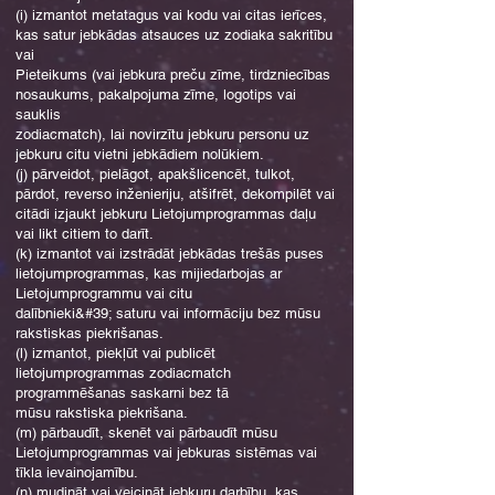
(i) izmantot metatagus vai kodu vai citas ierīces,
kas satur jebkādas atsauces uz zodiaka sakritību
vai
Pieteikums (vai jebkura preču zīme, tirdzniecības
nosaukums, pakalpojuma zīme, logotips vai
sauklis
zodiacmatch), lai novirzītu jebkuru personu uz
jebkuru citu vietni jebkādiem nolūkiem.
(j) pārveidot, pielāgot, apakšlicencēt, tulkot,
pārdot, reverso inženieriju, atšifrēt, dekompilēt vai
citādi izjaukt jebkuru Lietojumprogrammas daļu
vai likt citiem to darīt.
(k) izmantot vai izstrādāt jebkādas trešās puses
lietojumprogrammas, kas mijiedarbojas ar
Lietojumprogrammu vai citu
dalībnieki&#39; saturu vai informāciju bez mūsu
rakstiskas piekrišanas.
(l) izmantot, piekļūt vai publicēt
lietojumprogrammas zodiacmatch
programmēšanas saskarni bez tā
mūsu rakstiska piekrišana.
(m) pārbaudīt, skenēt vai pārbaudīt mūsu
Lietojumprogrammas vai jebkuras sistēmas vai
tīkla ievainojamību.
(n) mudināt vai veicināt jebkuru darbību, kas