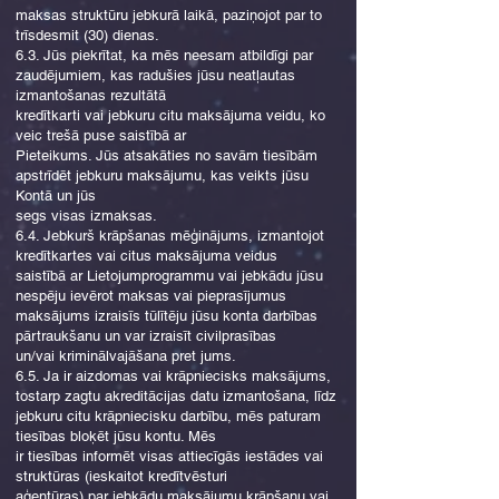
maksas struktūru jebkurā laikā, paziņojot par to
trīsdesmit (30) dienas.
6.3. Jūs piekrītat, ka mēs neesam atbildīgi par
zaudējumiem, kas radušies jūsu neatļautas
izmantošanas rezultātā
kredītkarti vai jebkuru citu maksājuma veidu, ko
veic trešā puse saistībā ar
Pieteikums. Jūs atsakāties no savām tiesībām
apstrīdēt jebkuru maksājumu, kas veikts jūsu
Kontā un jūs
segs visas izmaksas.
6.4. Jebkurš krāpšanas mēģinājums, izmantojot
kredītkartes vai citus maksājuma veidus
saistībā ar Lietojumprogrammu vai jebkādu jūsu
nespēju ievērot maksas vai pieprasījumus
maksājums izraisīs tūlītēju jūsu konta darbības
pārtraukšanu un var izraisīt civilprasības
un/vai kriminālvajāšana pret jums.
6.5. Ja ir aizdomas vai krāpniecisks maksājums,
tostarp zagtu akreditācijas datu izmantošana, līdz
jebkuru citu krāpniecisku darbību, mēs paturam
tiesības bloķēt jūsu kontu. Mēs
ir tiesības informēt visas attiecīgās iestādes vai
struktūras (ieskaitot kredītvēsturi
aģentūras) par jebkādu maksājumu krāpšanu vai