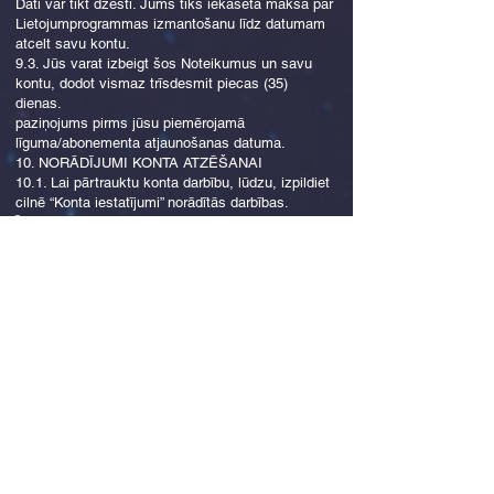
Dati var tikt dzēsti. Jums tiks iekasēta maksa par
Lietojumprogrammas izmantošanu līdz datumam
atcelt savu kontu.
9.3. Jūs varat izbeigt šos Noteikumus un savu
kontu, dodot vismaz trīsdesmit piecas (35)
dienas.
paziņojums pirms jūsu piemērojamā
līguma/abonementa atjaunošanas datuma.
10. NORĀDĪJUMI KONTA ATZĒŠANAI
10.1. Lai pārtrauktu konta darbību, lūdzu, izpildiet
cilnē “Konta iestatījumi” norādītās darbības.
Īslaicīgi iziet no konta nav iespējams. Jāizveido
jauns konts a
jauna reģistrācija.
11. PREČU ZĪMES, TIRDZNIECĪBAS
NOSAUKUMS UN PAKALPOJUMU ZĪMES
11.1. Ja vien nav norādīts citādi, visi vietnē
esošie logotipi, nosaukumi, iepakojuma dizaini un
zīmes ir
preču zīmes vai pakalpojumu zīmes, kas mums
vai mūsu biznesa partneriem pieder vai tiek
izmantotas saskaņā ar licenci.
Jebkuras no šīm zīmēm vai citas informācijas
izmantošana vai ļaunprātīga izmantošana ir stingri
aizliegta.