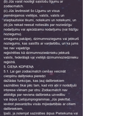
(b) Jūs varat noslēgt saistošu līgumu ar
zodiacmatch.
(c) Jūs ievērosiet šo Līgumu un visus
piemērojamos vietējos, valsts, valsts un
starptautiskie likumi, noteikumi un noteikumi, un
(d) jūs nekad neesat notiesāts par noziedzīgu
nodarījumu vai apsūdzamu nodarījumu (vai līdzīgu
noziegumu).
smaguma pakāpe), dzimumnoziegums vai jebkurš
noziegums, kas saistīts ar vardarbību, un ka jums
tas nav vajadzīgs
reģistrēties kā dzimumnoziedznieku jebkurā
valsts, federālajā vai vietējā dzimumnoziedznieku
reģistrā.
5. CIEŅA KOPIENA
5.1. Lai gan zodiacmatch cenšas veicināt
cieņpilnu dalībnieka pieredzi
dažādas funkcijas, kas ļauj dalībniekiem
sazināties tikai pēc tam, kad viņi abi ir norādījuši
interese vienam par otru. Zodiacmatch nav
atbildīgs par neviena dalībnieka uzvedību
vai ārpus Lietojumprogrammas. Jūs piekrītat
ievērot piesardzību visās mijiedarbībās ar citiem
dalībniekiem,
īpaši, ja nolemjat sazināties ārpus Pieteikuma vai