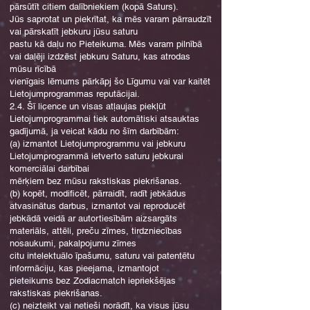
pārsūtīt citiem dalībniekiem (kopā Saturs).
Jūs saprotat un piekrītat, ka mēs varam pārraudzīt
vai pārskatīt jebkuru jūsu saturu
pastu kā daļu no Pieteikuma. Mēs varam pilnībā
vai daļēji izdzēst jebkuru Saturu, kas atrodas
mūsu rīcībā
vienīgais lēmums pārkāpj šo Līgumu vai var kaitēt
Lietojumprogrammas reputācijai.
2.4. Šī licence un visas atļaujas piekļūt
Lietojumprogrammai tiek automātiski atsauktas
gadījumā, ja veicat kādu no šīm darbībām:
(a) izmantot Lietojumprogrammu vai jebkuru
Lietojumprogrammā ietverto saturu jebkurai
komerciālai darbībai
mērķiem bez mūsu rakstiskas piekrišanas.
(b) kopēt, modificēt, pārraidīt, radīt jebkādus
atvasinātus darbus, izmantot vai reproducēt
jebkādā veidā ar autortiesībām aizsargāts
materiāls, attēli, preču zīmes, tirdzniecības
nosaukumi, pakalpojumu zīmes
citu intelektuālo īpašumu, saturu vai patentētu
informāciju, kas pieejama, izmantojot
pieteikums bez Zodiacmatch iepriekšējas
rakstiskas piekrišanas.
(c) neizteikt vai netieši norādīt, ka visus jūsu