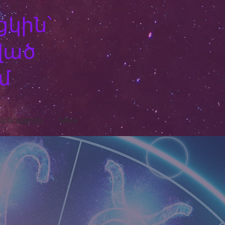
ցկին՝
ված
մ
նություն
More