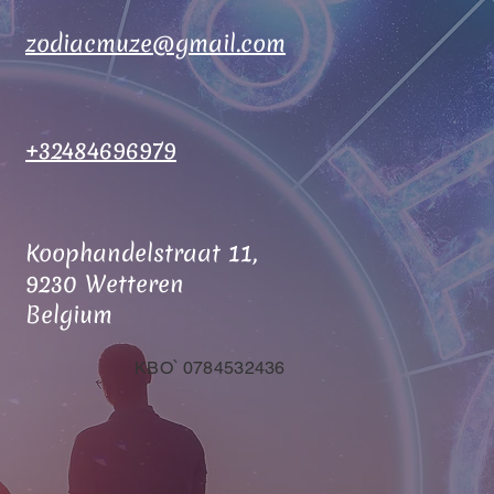
zodiacmuze@gmail.com
+32484696979
Koophandelstraat 11,
9230 Wetteren
Belgium
KBO՝ 0784532436