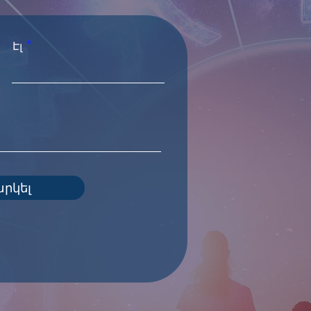
Էլ
արկել