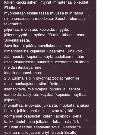
lukien kaikki siihen liittyvät immateriaalioikeudet.
Ei oikeuksia
myönnetään sinulle tässä muussa kuin tässä
nimenomaisessa muodossa. Suostut olemaan
tekemättä
jäljentää, monistaa, kopioida, myydä,
jälleenmyydä tai hyödyntää mitä tahansa osaa
Sovelluksesta,
Sovellus tai pääsy sovellukseen ilman
nimenomaista kirjallista lupaamme. Sinä voit
älä monista, kopioi tai käytä uudelleen mitään
osaa visuaalisista suunnitteluelementeistä ilman
meidän ilmaisuamme
kirjallinen suostumus .
2.3. Luomalla tilin myönnät zodiacmatchille
maailmanlaajuisen, siirrettävän, ala-
lisensoitava, rojaltivapaa, oikeus ja lisenssi
isännöidä, säilyttää, käyttää, kopioida, näyttää,
jäljentää,
mukauttaa, muokata, julkaista, muokata ja jakaa
tietoja, joihin annat meille luvan käyttää
kolmannet osapuolet, kuten Facebook, sekä
kaikki tiedot, joita julkaiset, lataat, näytät tai
muutoin asettaa saataville sovelluksessa tai
välittää muille jäsenille (yhteisesti Sisältö).