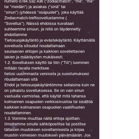
numero
0784.532.436
("zodiacmatch", "me", "me"
tai "meidän") ja asiakas ("sinä" tai
"sinun") (yhdessä "osapuolet"), joka käyttää
Zodiacmatch-treffisovellustamme (
"Sovellus"). Näissä ehdoissa kuvataan
suhteemme sinuun, ja niitä on täydennetty
ehdoillamme
Tietosuojakäytäntö ja evästekäytäntö. Käyttämällä
sovellusta sitoudut noudattamaan
seuraavien ehtojen ja kaikkien sovellettavien
lakien ja määräysten mukaisesti.
1.2. Sovelluksen käyttö tai tilin ("Tili") luominen
millään tavalla merkitsee
tietosi uusimmasta versiosta ja suostumuksesi
noudattamaan sitä
Ehdot ja tietosuojakäytäntömme sellaisina kuin ne
on julkaistu sovelluksessa. Se on vain sinun
vastuulla varmistaa, että käytät mitä tahansa
kolmannen osapuolen verkkosivustoa tai sisältöä
kaikkien kolmansien osapuolien vaatimusten
noudattaminen.
1.3. Voimme muuttaa näitä ehtoja ajoittain.
Ilmoitamme sinulle sähköpostitse tai postitse
tällaisen muutoksen soveltamisesta ja kirjaa
muistiin viimeisen muutoksen päivämäärän. Jos