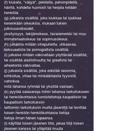
(f) kiusata, "väijyä", pelotella, pahoinpidellä,
häiritä, kohdella huonosti tai herjata ketään
henkilöä.
(g) julkaista sisältöä, joka loukkaa tai loukkaa
kenenkään oikeuksia, mukaan lukien
julkisuusoikeudet,
yksityisyys, tekijänoikeus, tavaramerkki tai muu
immateriaalioikeus tai sopimusoikeus.
(h) julkaista mitään vihapuhetta, uhkaavaa,
seksuaalista tai pornografista sisältöä.
(i) julkaise mitään väkivaltaan yllyttävää sisältöä;
tai sisältää alastomuutta tai graafista tai
aiheetonta väkivaltaa.
(j) julkaista sisältöä, joka edistää rasismia,
kiihkoilua, vihaa tai minkäänlaista fyysistä
vahinkoa
mitä tahansa ryhmää tai yksilöä vastaan.
(k) pyytää salasanoja mihin tahansa tarkoitukseen
tai henkilökohtaisia tunnistetietoja kaupallisiin tai
kaupallisiin tarkoituksiin
laittomiin tarkoituksiin muilta jäseniltä tai levittää
toisen henkilön henkilökohtaisia tietoja
tietoja ilman hänen lupaansa.
(l) käyttää toisen jäsenen tiliä, jakaa tiliä toisen
jäsenen kanssa tai ylläpitää muuta