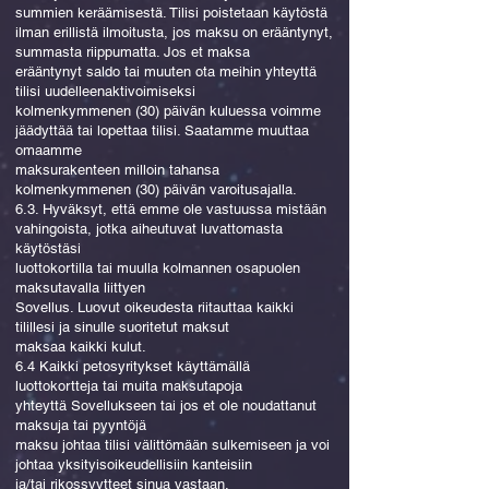
summien keräämisestä. Tilisi poistetaan käytöstä
ilman erillistä ilmoitusta, jos maksu on erääntynyt,
summasta riippumatta. Jos et maksa
erääntynyt saldo tai muuten ota meihin yhteyttä
tilisi uudelleenaktivoimiseksi
kolmenkymmenen (30) päivän kuluessa voimme
jäädyttää tai lopettaa tilisi. Saatamme muuttaa
omaamme
maksurakenteen milloin tahansa
kolmenkymmenen (30) päivän varoitusajalla.
6.3. Hyväksyt, että emme ole vastuussa mistään
vahingoista, jotka aiheutuvat luvattomasta
käytöstäsi
luottokortilla tai muulla kolmannen osapuolen
maksutavalla liittyen
Sovellus. Luovut oikeudesta riitauttaa kaikki
tilillesi ja sinulle suoritetut maksut
maksaa kaikki kulut.
6.4 Kaikki petosyritykset käyttämällä
luottokortteja tai muita maksutapoja
yhteyttä Sovellukseen tai jos et ole noudattanut
maksuja tai pyyntöjä
maksu johtaa tilisi välittömään sulkemiseen ja voi
johtaa yksityisoikeudellisiin kanteisiin
ja/tai rikossyytteet sinua vastaan.