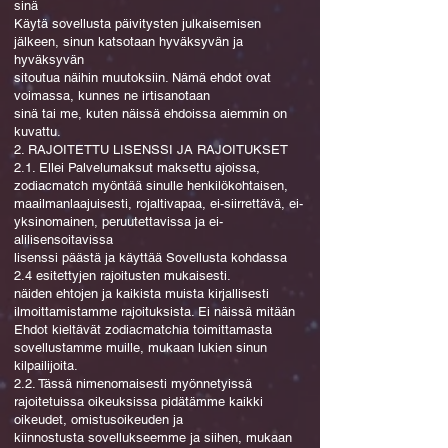
sinä
Käytä sovellusta päivitysten julkaisemisen
jälkeen, sinun katsotaan hyväksyvän ja
hyväksyvän
sitoutua näihin muutoksiin. Nämä ehdot ovat
voimassa, kunnes ne irtisanotaan
sinä tai me, kuten näissä ehdoissa aiemmin on
kuvattu.
2. RAJOITETTU LISENSSI JA RAJOITUKSET
2.1. Ellei Palvelumaksut maksettu ajoissa,
zodiacmatch myöntää sinulle henkilökohtaisen,
maailmanlaajuisesti, rojaltivapaa, ei-siirrettävä, ei-
yksinomainen, peruutettavissa ja ei-
alilisensoitavissa
lisenssi päästä ja käyttää Sovellusta kohdassa
2.4 esitettyjen rajoitusten mukaisesti.
näiden ehtojen ja kaikista muista kirjallisesti
ilmoittamistamme rajoituksista. Ei näissä mitään
Ehdot kieltävät zodiacmatchia toimittamasta
sovellustamme muille, mukaan lukien sinun
kilpailijoita.
2.2. Tässä nimenomaisesti myönnetyissä
rajoitetuissa oikeuksissa pidätämme kaikki
oikeudet, omistusoikeuden ja
kiinnostusta sovellukseemme ja siihen, mukaan