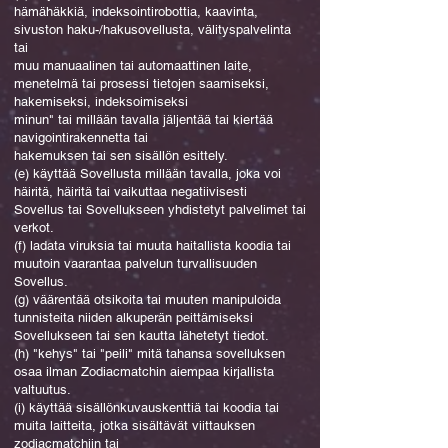
hämähäkkiä, indeksointirobottia, kaavinta,
sivuston haku-/hakusovellusta, välityspalvelinta
tai
muu manuaalinen tai automaattinen laite,
menetelmä tai prosessi tietojen saamiseksi,
hakemiseksi, indeksoimiseksi
minun" tai millään tavalla jäljentää tai kiertää
navigointirakennetta tai
hakemuksen tai sen sisällön esittely.
(e) käyttää Sovellusta millään tavalla, joka voi
häiritä, häiritä tai vaikuttaa negatiivisesti
Sovellus tai Sovellukseen yhdistetyt palvelimet tai
verkot.
(f) ladata viruksia tai muuta haitallista koodia tai
muutoin vaarantaa palvelun turvallisuuden
Sovellus.
(g) väärentää otsikoita tai muuten manipuloida
tunnisteita niiden alkuperän peittämiseksi
Sovellukseen tai sen kautta lähetetyt tiedot.
(h) "kehys" tai "peili" mitä tahansa sovelluksen
osaa ilman Zodiacmatchin aiempaa kirjallista
valtuutus.
(i) käyttää sisällönkuvauskenttiä tai koodia tai
muita laitteita, jotka sisältävät viittauksen
zodiacmatchiin tai