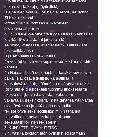
Luo tili meille, sinun on annettava meille tiedot,
jotka ovat tarkkoja, täydellisiä,
ja aina ajan tasalla. Jos näin ei tehdä, se rikkoo
Ehtoja, mikä voi
johtaa tilisi välittömään sulkemiseen
sovelluksessamme.
4.4 Sinulla ei ole oikeutta luoda Tiliä tai käyttää tai
käyttää Sovellusta tai järjestelmiä
se pysyy voimassa, elleivät kaikki seuraavista
pidä paikkaansa:
(a) Olet vähintään 18-vuotias.
(b) Voit tehdä sitovan sopimuksen zodiacmatchin
kanssa.
(c) Noudatat tätä sopimusta ja kaikkia soveltuvia
paikallisia, osavaltiollisia, kansallisia ja
kansainväliset lait, säännöt ja määräykset sekä
(d) Sinua ei ole koskaan tuomittu rikoksesta tai
rikoksesta (tai vastaavasta rikoksesta).
vakavuus), seksirikos tai mikä tahansa väkivaltaa
sisältävä rikos ja että sinua ei vaadita
rekisteröityä seksirikollisiksi mihin tahansa
osavaltion, liittovaltion tai paikalliseen
seksuaalirikollisten rekisteriin.
5. KUNNITTELEVA YHTEISÖ
5.1. Vaikka zodiacmatch pyrkiikin edistämään