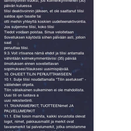
laiminlyönnin vuoksi, jos kolmenkymmenen (30)
päivän kuluessa
tilisi deaktivoinnin jälkeen, et ole saattanut tilisi
saldoa ajan tasalle tai
otti meihin yhteyttä koskien uudelleenaktivointia.
Jos suljemme tilisi, koko tilisi
Tiedot voidaan poistaa. Sinua veloitetaan
Sovelluksen käytöstä siihen päivään asti, jolloin
saat
peruuttaa tilisi.
9.3. Voit irtisanoa nämä ehdot ja tilisi antamalla
vähintään kolmekymmentäviisi (35) päivää
ilmoituksen ennen sovellettavan
sopimuksesi/tilauksesi uusimispäivää.
10. OHJEET TILIN PERUUTTAMISEEN
10.1. Sulje tilisi noudattamalla "Tilin asetukset" -
välilehden ohjeita.
Tilin väliaikainen sulkeminen ei ole mahdollista.
Uusi tili on luotava a
uusi rekisteröinti.
11. TAVARAMERKIT, TUOTTEENimet JA
PALVELUMERKIT
11.1. Ellei toisin mainita, kaikki sivustolla olevat
logot, nimet, pakkausmallit ja merkit ovat
tavaramerkit tai palvelumerkit, jotka omistamme