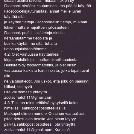
sisään useilla tavoilla, mukaan lukien by
Facebook sisäänkirjautuminen. Jos päätät käyttää
Facebook-kirjautumistasi, annat meille luvan
käyttää sitä
ja käyttää tiettyjä Facebook-tilin tietoja, mukaan
lukien mutta ei rajoittuen julkisuuteen
Facebook profiili. Lisätietoja sinulta
keräämistämme tiedoista ja
kuinka käytämme sitä, tutustu
tietosuojakäytäntöömme.
4.2. Olet vastuussa käyttämiesi
kirjautumistietojesi luottamuksellisuudesta
Rekisteröidy zodiacmatchiin, ja olet yksin
vastuussa kaikista toiminnoista, jotka tapahtuvat
alla
ne valtuustiedot. Jos uskot, että joku on päässyt
tilillesi, ole hyvä
Ota välittömästi yhteyttä
zodiacmatch11@gmail.com
.
4.3. Tilisi on rekisteröitävä nykyisellä koko
nimelläsi, sähköpostiosoitteellasi ja
Matkapuhelimen numero. On sinun vastuullasi
pitää tietosi ajan tasalla. Jos sinun täytyy
päivitä sähköpostiosoitteesi, ota yhteyttä
zodiacmatch11@gmail.com
. Kun sinä