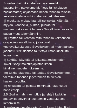
Sovellus (tai mikä tahansa tavaramerkki,
kauppanimi, palvelumerkki, logo tai iskulause
zodiacmatch) ohjaamaan kenen tahansa toiselle
verkkosivustolle mihin tahansa tarkoitukseen.
(j) muokata, mukauttaa, alilisensoida, kääntää,
myydä, käännellä, purkaa, purkaa tai
muuten purkaa mitä tahansa Sovelluksen osaa tai
saada muut tekemään niin.
(k) käyttää tai kehittää mitä tahansa kolmannen
osapuolen sovelluksia, jotka ovat
vuorovaikutuksessa Sovelluksen tai muun kanssa
jäsenet&#39; sisältöä tai tietoja ilman kirjallista
lupaamme.
(l) käyttää, käyttää tai julkaista zodiacmatch-
sovellusohjelmointirajapintaa ilman
kirjallinen suostumuksemme.
(m) tutkia, skannata tai testata Sovelluksemme
tai minkä tahansa järjestelmän tai verkon
haavoittuvuutta.
(n) rohkaista tai edistää toimintaa, joka rikkoo
näitä ehtoja.
2.5. Zodiacmatch voi tutkia ja ryhtyä kaikkiin
saatavilla oleviin oikeustoimiin vastauksena
laittomiin tai
Sovelluksen luvaton käyttö, mukaan lukien tilisi