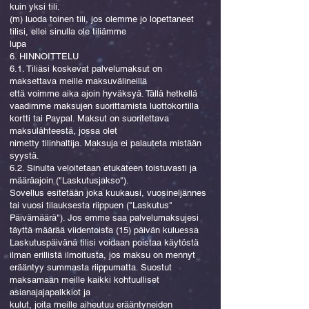
kuin yksi tili.
(m) luoda toinen tili, jos olemme jo lopettaneet
tilisi, ellei sinulla ole tiliämme
lupa
6. HINNOITTELU
6.1. Tiliäsi koskevat palvelumaksut on
maksettava meille maksuvälineillä
että voimme aika ajoin hyväksyä. Tällä hetkellä
vaadimme maksujen suorittamista luottokortilla
kortti tai Paypal. Maksut on suoritettava
maksulähteestä, jossa olet
nimetty tilinhaltija. Maksuja ei palauteta mistään
syystä.
6.2. Sinulta veloitetaan etukäteen toistuvasti ja
määräajoin ("Laskutusjakso").
Sovellus esitetään joka kuukausi, vuosineljännes
tai vuosi tilauksesta riippuen ("Laskutus"
Päivämäärä"). Jos emme saa palvelumaksujesi
täyttä määrää viidentoista (15) päivän kuluessa
Laskutuspäivänä tilisi voidaan poistaa käytöstä
ilman erillistä ilmoitusta, jos maksu on mennyt
erääntyy summasta riippumatta. Suostut
maksamaan meille kaikki kohtuulliset
asianajajapalkkiot ja
kulut, joita meille aiheutuu erääntyneiden