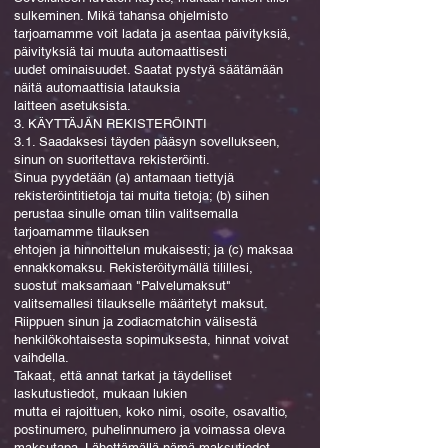
sulkeminen. Mikä tahansa ohjelmisto
tarjoamamme voit ladata ja asentaa päivityksiä,
päivityksiä tai muuta automaattisesti
uudet ominaisuudet. Saatat pystyä säätämään
näitä automaattisia latauksia
laitteen asetuksista.
3. KÄYTTÄJÄN REKISTERÖINTI
3.1. Saadaksesi täyden pääsyn sovellukseen,
sinun on suoritettava rekisteröinti.
Sinua pyydetään (a) antamaan tiettyjä
rekisteröintitietoja tai muita tietoja; (b) siihen
perustaa sinulle oman tilin valitsemalla
tarjoamamme tilauksen
ehtojen ja hinnoittelun mukaisesti; ja (c) maksaa
ennakkomaksu. Rekisteröitymällä tilillesi,
suostut maksamaan "Palvelumaksut"
valitsemallesi tilaukselle määritetyt maksut.
Riippuen sinun ja zodiacmatchin välisestä
henkilökohtaisesta sopimuksesta, hinnat voivat
vaihdella.
Takaat, että annat tarkat ja täydelliset
laskutustiedot, mukaan lukien
mutta ei rajoittuen, koko nimi, osoite, osavaltio,
postinumero, puhelinnumero ja voimassa oleva
maksutapa. Lähettämällä nämä maksutiedot