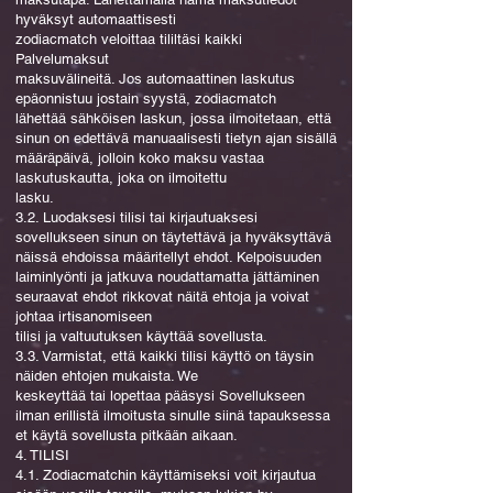
hyväksyt automaattisesti
zodiacmatch veloittaa tililtäsi kaikki
Palvelumaksut
maksuvälineitä. Jos automaattinen laskutus
epäonnistuu jostain syystä, zodiacmatch
lähettää sähköisen laskun, jossa ilmoitetaan, että
sinun on edettävä manuaalisesti tietyn ajan sisällä
määräpäivä, jolloin koko maksu vastaa
laskutuskautta, joka on ilmoitettu
lasku.
3.2. Luodaksesi tilisi tai kirjautuaksesi
sovellukseen sinun on täytettävä ja hyväksyttävä
näissä ehdoissa määritellyt ehdot. Kelpoisuuden
laiminlyönti ja jatkuva noudattamatta jättäminen
seuraavat ehdot rikkovat näitä ehtoja ja voivat
johtaa irtisanomiseen
tilisi ja valtuutuksen käyttää sovellusta.
3.3. Varmistat, että kaikki tilisi käyttö on täysin
näiden ehtojen mukaista. We
keskeyttää tai lopettaa pääsysi Sovellukseen
ilman erillistä ilmoitusta sinulle siinä tapauksessa
et käytä sovellusta pitkään aikaan.
4. TILISI
4.1. Zodiacmatchin käyttämiseksi voit kirjautua