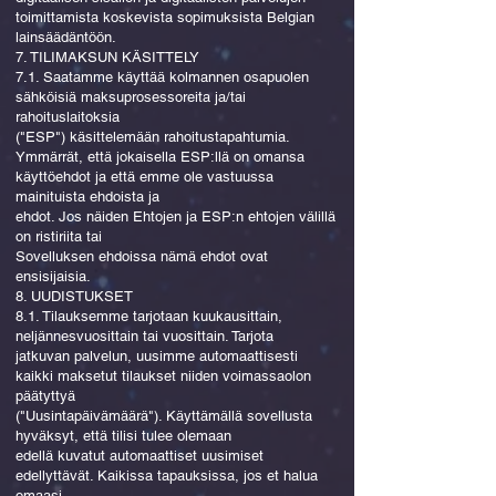
toimittamista koskevista sopimuksista Belgian
lainsäädäntöön.
7. TILIMAKSUN KÄSITTELY
7.1. Saatamme käyttää kolmannen osapuolen
sähköisiä maksuprosessoreita ja/tai
rahoituslaitoksia
("ESP") käsittelemään rahoitustapahtumia.
Ymmärrät, että jokaisella ESP:llä on omansa
käyttöehdot ja että emme ole vastuussa
mainituista ehdoista ja
ehdot. Jos näiden Ehtojen ja ESP:n ehtojen välillä
on ristiriita tai
Sovelluksen ehdoissa nämä ehdot ovat
ensisijaisia.
8. UUDISTUKSET
8.1. Tilauksemme tarjotaan kuukausittain,
neljännesvuosittain tai vuosittain. Tarjota
jatkuvan palvelun, uusimme automaattisesti
kaikki maksetut tilaukset niiden voimassaolon
päätyttyä
("Uusintapäivämäärä"). Käyttämällä sovellusta
hyväksyt, että tilisi tulee olemaan
edellä kuvatut automaattiset uusimiset
edellyttävät. Kaikissa tapauksissa, jos et halua
omaasi