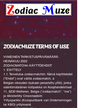
Löydä parisi, Made In
Heaven
ZODIACMUZE TERMS OF USE
VIIMEINEN TARKISTUSPÄIVÄMÄÄRÄ:
HEINÄKUU 2022
ZODIACMATCHin KÄYTTÖEHDOT
1. ESITTELY
1.1. Tervetuloa zodiacmatchiin. Nämä käyttöehdot
("Ehdot") ovat välillä zodiacmatch, a
Belgian oikeuden mukaan perustettu yhtiö, jonka
sääntömääräinen kotipaikka on Koophandelstraat
11, 9230 Wetteren, Belgia ("zodiacmatch", "me")
ja rekisteröity Crossroadsiin
Yrityspankki (Kruispuntbank van Ondernemingen
tai KBO) yrityksenä