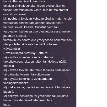
kunnioittavaa jäsenkokemusta
erilaisia ominaisuuksia, joiden avulla jäsenet
voivat kommunikoida vasta, kun he molemmat
ovat ilmoittaneet
kiinnostusta toisiaan kohtaan. Zodiacmatch ei ole
vastuussa kenenkään jäsenen käytöksestä
tai pois sovelluksesta. Suostut olemaan
varovainen kaikessa vuorovaikutuksessa muiden
jäsenten kanssa,
varsinkin jos päätät olla yhteydessä hakemuksen
ulkopuolelle tai tavata henkilökohtaisesti.
Käyttämällä
Sovelluksesta hyväksyt, että et:
(a) käyttää sovellusta mihin tahansa
tarkoitukseen, joka on laiton tai kielletty näillä
ehdoilla.
(b) käyttää Sovellusta mihin tahansa haitalliseen
tai pahantahtoiseen tarkoitukseen
(c) käyttää sovellusta zodiacmatchin
vahingoittamiseksi
(d) roskapostia, pyytää rahaa jäseniltä tai huijata
jäseniä.
(e) esiintyä henkilönä tai yhteisönä tai julkaista
kuvia toisesta henkilöstä ilman tätä
lupa.