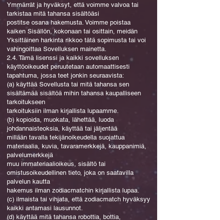
Ymmärrät ja hyväksyt, että voimme valvoa tai
tarkistaa mitä tahansa sisältöäsi
postitse osana hakemusta. Voimme poistaa
kaiken Sisällön, kokonaan tai osittain, meidän
Yksittäinen harkinta rikkoo tätä sopimusta tai voi
vahingoittaa Sovelluksen mainetta.
2.4. Tämä lisenssi ja kaikki sovelluksen
käyttöoikeudet peruutetaan automaattisesti
tapahtuma, jossa teet jonkin seuraavista:
(a) käyttää Sovellusta tai mitä tahansa sen
sisältämää sisältöä mihin tahansa kaupalliseen
tarkoitukseen
tarkoituksiin ilman kirjallista lupaamme.
(b) kopioida, muokata, lähettää, luoda
johdannaisteoksia, käyttää tai jäljentää
millään tavalla tekijänoikeudella suojattua
materiaalia, kuvia, tavaramerkkejä, kauppanimiä,
palvelumerkkejä
muu immateriaalioikeus, sisältö tai
omistusoikeudellinen tieto, joka on saatavilla
palvelun kautta
hakemus ilman zodiacmatchin kirjallista lupaa.
(c) ilmaista tai vihjata, että zodiacmatch hyväksyy
kaikki antamasi lausunnot.
(d) käyttää mitä tahansa robottia, bottia,