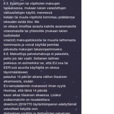
6.5. Epäiltyjen tai vilpillisten maksujen
tapauksessa, mukaan lukien varastettujen
valtuustietojen käyttö, mennessä
ketään tai muuta vilpillistä toimintaa, pidätämme
oikeuden estää tilisi. Me
on oikeus ilmoittaa asiasta kaikille asianomaisille
viranomaisille tai yhteisöille (mukaan lukien
luottotiedot
virastot) maksupetoksista tai muusta laittomasta
toiminnasta ja voivat käyttää perintää
palveluita maksujen takaisinperimiseksi.
6.6. Maksettuja palvelumaksuja ei palauteta,
paitsi jos laki vaatii. Sellainen laillinen
poikkeus on esimerkiksi se, että EU:ssa tai
EER:ssä asuvilla käyttäjillä on oikeus
täysimääräiseen
palautus 14 päivän aikana valitun tilauksen
alkamisesta, sisään
EU-lainsäädännön mukaisesti ilman syytä.
Huomaa, että tämä 14 päivää
kausi alkaa tilauksen alkaessa. Lisäksi
zodiacmatchin on noudatettava
direktiivin 2019/770 täytäntöönpanon edellyttämät
velvoitteet tietyiltä osin
digitaalisen sisällön ja digitaalisten palvelujen