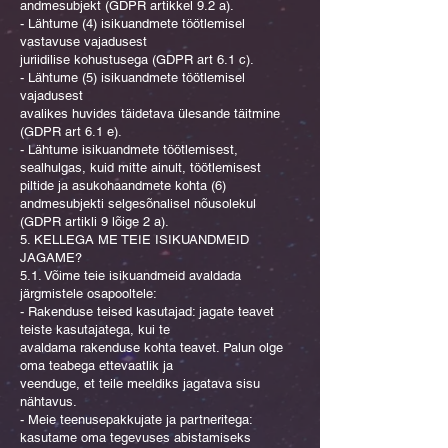
andmesubjekt (GDPR artikkel 9.2 a).
- Lähtume (4) isikuandmete töötlemisel
vastavuse vajadusest
juriidilise kohustusega (GDPR art 6.1 c).
- Lähtume (5) isikuandmete töötlemisel
vajadusest
avalikes huvides täidetava ülesande täitmine
(GDPR art 6.1 e).
- Lähtume isikuandmete töötlemisest,
sealhulgas, kuid mitte ainult, töötlemisest
piltide ja asukohaandmete kohta (6)
andmesubjekti selgesõnalisel nõusolekul
(GDPR artikli 9 lõige 2 a).
5. KELLEGA ME TEIE ISIKUANDMEID
JAGAME?
5.1. Võime teie isikuandmeid avaldada
järgmistele osapooltele:
- Rakenduse teised kasutajad: jagate teavet
teiste kasutajatega, kui te
avaldama rakenduse kohta teavet. Palun olge
oma teabega ettevaatlik ja
veenduge, et teile meeldiks jagatava sisu
nähtavus.
- Meie teenusepakkujate ja partneritega:
kasutame oma tegevuses abistamiseks