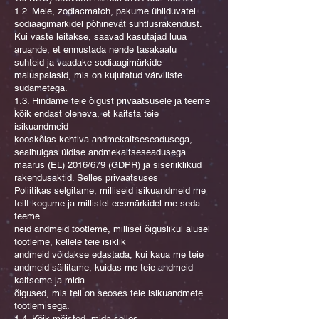
1.2. Meie, zodiacmatch, pakume ühilduvatel
sodiaagimärkidel põhinevat suhtlusrakendust.
Kui vaste leitakse, saavad kasutajad luua
aruande, et ennustada nende tasakaalu
suhteid ja vaadake sodiaagimärkide
maiuspalasid, mis on kujutatud värviliste
südametega.
1.3. Hindame teie õigust privaatsusele ja teeme
kõik endast oleneva, et kaitsta teie
isikuandmeid
kooskõlas kehtiva andmekaitseseadusega,
sealhulgas üldise andmekaitseseadusega
määrus (EL) 2016/679 (GDPR) ja siseriiklikud
rakendusaktid. Selles privaatsuses
Poliitikas selgitame, milliseid isikuandmeid me
teilt kogume ja millistel eesmärkidel me seda
teeme
neid andmeid töötleme, millisel õiguslikul alusel
töötleme, kellele teie isiklik
andmeid võidakse edastada, kui kaua me teie
andmeid säilitame, kuidas me teie andmeid
kaitseme ja mida
õigused, mis teil on seoses teie isikuandmete
töötlemisega.
1.4. Kõik mõisted, mida selles