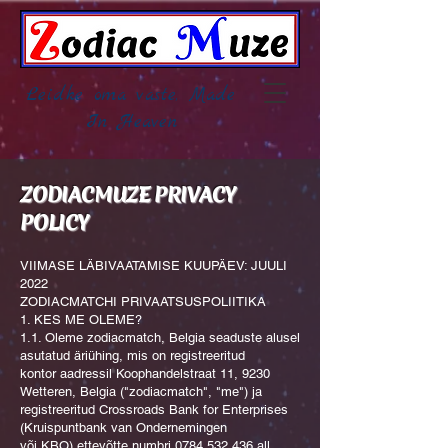
Leidke oma vaste, Made
In Heaven
ZODIACMUZE PRIVACY
POLICY
VIIMASE LÄBIVAATAMISE KUUPÄEV: JUULI
2022
ZODIACMATCHI PRIVAATSUSPOLIITIKA
1. KES ME OLEME?
1.1. Oleme zodiacmatch, Belgia seaduste alusel
asutatud äriühing, mis on registreeritud
kontor aadressil Koophandelstraat 11, 9230
Wetteren, Belgia ("zodiacmatch", "me") ja
registreeritud Crossroads Bank for Enterprises
(Kruispuntbank van Ondernemingen
või KBO) ettevõtte numbri
0784 532 436
all.