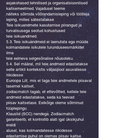
asjakohased tehnilised ja organisatsioonilised
kaitsemeetmed. Vajadusel teeme
näiteks sõlmida võõrandamisleping või töötleja
leping, milles sätestatakse
Teie isikuandmete kasutamise piirangud ja
turvalisusega seotud kohustused
teie isikuandmed.
5.3. Teie isikuandmeid ei laenutata ega müüda
kolmandatele isikutele turunduseesmärkidel
ilma
teie eelneva selgesõnalise nõusoleku.
5.4. Sel määral, mil teie andmeid edastatakse
selle artikli kontekstis väljaspool asuvatesse
riikidesse
Euroopa Liit, mis ei taga teie andmetele piisaval
tasemel kaitset,
zodiacmatch tagab, et ettevõtted, kellele teie
andmeid edastatakse, seda ka teevad
piisav kaitsetase. Eelkõige oleme sõlminud
tüüplepingu
Klauslid (SCC) nendega. Zodiacmatch
garanteerib, et kontrollib alati igal üksikjuhul
eraldi
alusel, kas kolmandatesse riikidesse
edastamise puhul on olemas piisav kaitse.