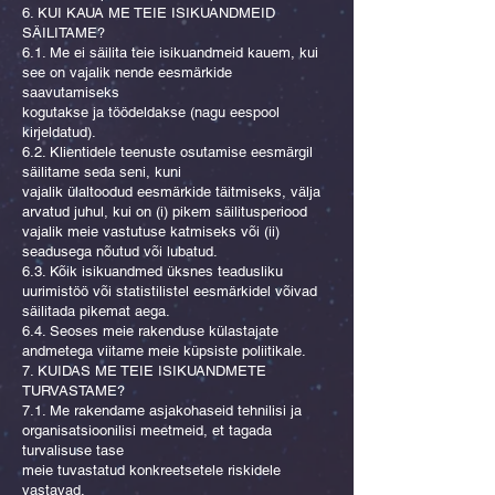
6. KUI KAUA ME TEIE ISIKUANDMEID
SÄILITAME?
6.1. Me ei säilita teie isikuandmeid kauem, kui
see on vajalik nende eesmärkide
saavutamiseks
kogutakse ja töödeldakse (nagu eespool
kirjeldatud).
6.2. Klientidele teenuste osutamise eesmärgil
säilitame seda seni, kuni
vajalik ülaltoodud eesmärkide täitmiseks, välja
arvatud juhul, kui on (i) pikem säilitusperiood
vajalik meie vastutuse katmiseks või (ii)
seadusega nõutud või lubatud.
6.3. Kõik isikuandmed üksnes teadusliku
uurimistöö või statistilistel eesmärkidel võivad
säilitada pikemat aega.
6.4. Seoses meie rakenduse külastajate
andmetega viitame meie küpsiste poliitikale.
7. KUIDAS ME TEIE ISIKUANDMETE
TURVASTAME?
7.1. Me rakendame asjakohaseid tehnilisi ja
organisatsioonilisi meetmeid, et tagada
turvalisuse tase
meie tuvastatud konkreetsetele riskidele
vastavad.