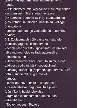
teavet meiega oma sotsiaalmeedia konto
kaudu.
- Isikuandmed, mis kogutakse meie rakenduse
kasutamisel, näiteks seadme teave
(IP-aadress, seadme ID jne), kasutusteave
(kasutatud funktsioonid, kasutajad, kellega
ühendate ja
suhelda saadetud ja vastuvõetud sõnumite
arvuga).
3.2. Zodiacmatch võib vastavalt sätetele
töödelda järgmisi isikuandmeid
käesolevast privaatsuspoliitikast. Järgmised
isikuandmed tuleb esitada aadressil a
kohustuslik alus:
- Registreerumisteave, nagu täisnimi, e-posti
aadress, sodiaagimärk, sodiaaginimi,
sünniaeg, sünniaeg (rippmenüüga hommikul või
õhtul), sünnikoht, sugu, mobiil
number.
- Tehniline teave, näiteks IP-aadress
- Kasutajateave, nagu kasutaja pildid,
(sünni)koht, huvid, elukutse
Järgmised isikuandmed tuleb esitada
vabatahtlikult:
- Teave jaotises "Teave".