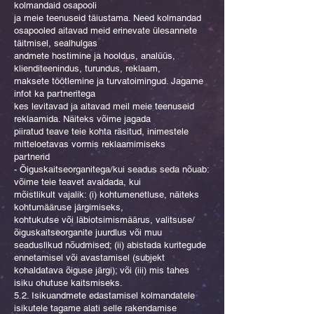
kolmandaid osapooli
ja meie teenuseid täiustama. Need kolmandad
osapooled aitavad meid erinevate ülesannete
täitmisel, sealhulgas
andmete hostimine ja hooldus, analüüs,
klienditeenindus, turundus, reklaam,
maksete töötlemine ja turvatoimingud. Jagame
infot ka partneritega
kes levitavad ja aitavad meil meie teenuseid
reklaamida. Näiteks võime jagada
piiratud teave teie kohta räsitud, inimestele
mitteloetavas vormis reklaamimiseks
partnerid
- Õiguskaitseorganitega/kui seadus seda nõuab:
võime teie teavet avaldada, kui
mõistlikult vajalik: (i) kohtumenetluse, näiteks
kohtumääruse järgimiseks,
kohtukutse või läbiotsimismäärus, valitsuse/
õiguskaitseorganite juurdlus või muu
seaduslikud nõudmised; (ii) abistada kuritegude
ennetamisel või avastamisel (subjekt
kohaldatava õiguse järgi); või (iii) mis tahes
isiku ohutuse kaitsmiseks.
5.2. Isikuandmete edastamisel kolmandatele
isikutele tagame alati selle rakendamise