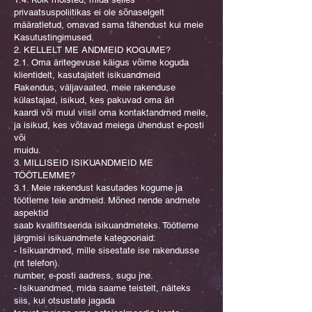
privaatsuspoliitikas ei ole sõnaselgelt
määratletud, omavad sama tähendust kui meie
Kasutustingimused.
2. KELLELT ME ANDMEID KOGUME?
2.1. Oma äritegevuse käigus võime koguda
klientidelt, kasutajatelt isikuandmeid
Rakendus, väljavaated, meie rakenduse
külastajad, isikud, kes pakuvad oma äri
kaardi või muul viisil oma kontaktandmed meile,
ja isikud, kes võtavad meiega ühendust e-posti
või
muidu.
3. MILLISEID ISIKUANDMEID ME
TÖÖTLEMME?
3.1. Meie rakendust kasutades kogume ja
töötleme teie andmeid. Mõned nende andmete
aspektid
saab kvalifitseerida isikuandmeteks. Töötleme
järgmisi isikuandmete kategooriaid:
- Isikuandmed, mille sisestate ise rakendusse
(nt telefon).
number, e-posti aadress, sugu jne.
- Isikuandmed, mida saame teistelt, näiteks
siis, kui otsustate jagada