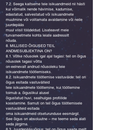
7.2. Seega kaitseme teie isikuandmeid nii hästi
kui võimalik nende hävimise, kadumise,
edastatud, salvestatud või isikuandmete
muutmine või volitamata avaldamine või neile
juurdepääs
muul viisil töödeldud. Lisateavet meie
turvameetmete kohta leiate aadressilt
nõuda.
8. MILLISED ÕIGUSED TEIL
ANDMESUBJEKTINA ON?
8.1. Võtke nõusolek igal ajal tagasi: teil on õigus
nõusolek tagasi võtta
on eelnevalt andnud nõusoleku teie
isikuandmete töötlemiseks.
8.2. Isikuandmete töötlemise vastuväide: teil on
õigus esitada vastuväiteid
teie isikuandmete töötlemine, kui töötlemine
toimub a. õiguslikul alusel
õigustatud huvi, sealhulgas profiilide
koostamine. Samuti on teil õigus töötlemisele
vastuväiteid esitada
oma isikuandmeid otseturunduse eesmärgil.
See õigus on absoluutne – me teeme seda alati
seda järgima.
8.3. Juurdepääsuõigus: teil on õigus saada meilt