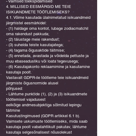
- Vaimsed tõekspidamised
4. MILLISED EESMÄRGID ME TEIE
ISIKUANDMETE TÖÖTLEMISEKS?
4.1. Võime kasutada ülalnimetatud isikuandmeid
järgmistel eesmärkidel:
- (1) haldage oma kontot, lubage zodiacmatchil
oma rakendust pakkuda;
- (2) täiustage meie rakendust;
- (3) suhelda teiste kasutajatega;
- (4) tagama õigusaktide täitmise;
- (5) ennetada, avastada ja võidelda pettuste ja
muu ebaseadusliku või loata tegevusega;
- (6) Kasutajakonto reklaamimine ja kasutamine
kasutaja poolt.
Vastavalt GDPR-ile töötleme teie isikuandmeid
järgmiste õigusnormide alusel
põhjused:
- Lähtume punktide (1), (2) ja (3) isikuandmete
töötlemisel vajadusest
eelkõige andmesubjektiga sõlmitud lepingu
täitmine
Kasutustingimused (GDPR artikkel 6.1 b).
Vaimsete uskumuste töötlemiseks, mida saab
kasutaja poolt vabatahtlikult pakutav, lähtume
kasutaja selgesõnalisest nõusolekust