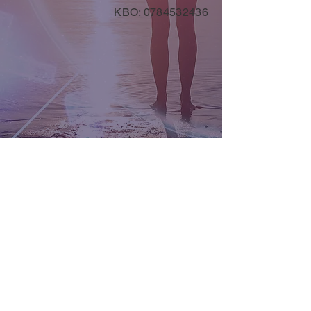
KBO:
0784532436